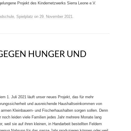
gelungene Projekt des Kindernetzwerks Sierra Leone e.V.
dschule
,
Spielplatz
on
29. November 2021
.
 GEGEN HUNGER UND
dem 1. Juli 2021 läuft unser neues Projekt, das für mehr
rungssicherheit und ausreichende Haushaltseinkommen von
 armen Kleinbauern- und Fischerhaushalten sorgen sollen. Denn
 noch leiden viele Familien jedes Jahr mehrere Monate lang
r, weil sie auf ihren kleinen, in Handarbeit bestellten Feldern
 genug Nahrung für das ganze Jahr produzieren können oder weil