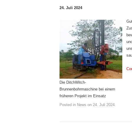
24. Juli 2024
Gut
Zus
bew
und
uns
sa
Con
Die DitchWitch-
Brunnenbohrmaschine bei einem
früheren Projekt im Einsatz
Posted in
News
on
24. Juli 2024
.