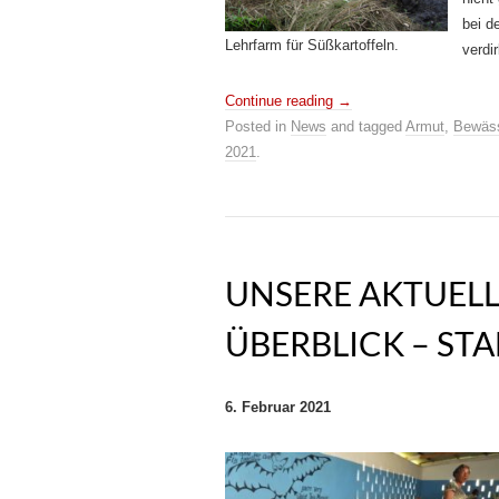
bei d
Lehrfarm für Süßkartoffeln.
verdi
Continue reading
→
Posted in
News
and tagged
Armut
,
Bewäs
2021
.
UNSERE AKTUELL
ÜBERBLICK – ST
6. Februar 2021