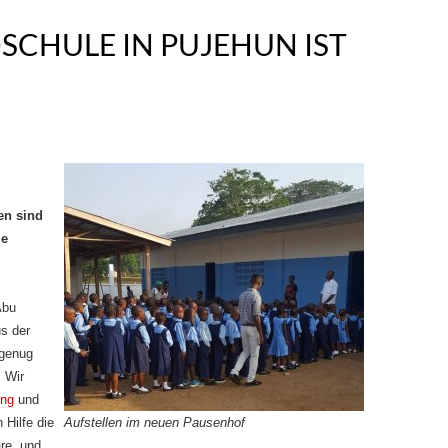
SCHULE IN PUJEHUN IST
en sind
le
Abu
us der
 genug
 Wir
ung
und
 Hilfe die
Aufstellen im neuen Pausenhof
re, und