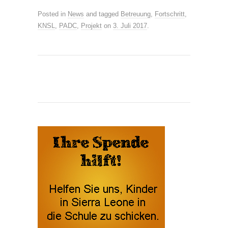
Posted in
News
and tagged
Betreuung
,
Fortschritt
,
KNSL
,
PADC
,
Projekt
on
3. Juli 2017
.